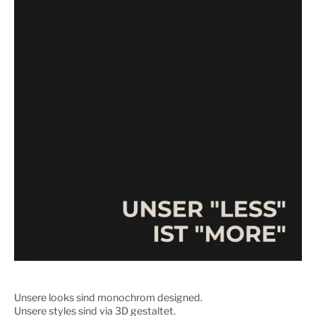
Unsere looks sind monochrom designed.
Unsere styles sind via 3D gestaltet.