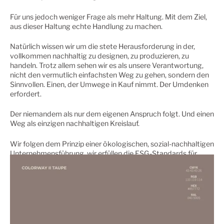
Für uns jedoch weniger Frage als mehr Haltung. Mit dem Ziel,
aus dieser Haltung echte Handlung zu machen.
Natürlich wissen wir um die stete Herausforderung in der,
vollkommen nachhaltig zu designen, zu produzieren, zu
handeln. Trotz allem sehen wir es als unsere Verantwortung,
nicht den vermutlich einfachsten Weg zu gehen, sondern den
Sinnvollen. Einen, der Umwege in Kauf nimmt. Der Umdenken
erfordert.
Der niemandem als nur dem eigenen Anspruch folgt. Und einen
Weg als einzigen nachhaltigen Kreislauf.
Wir folgen dem Prinzip einer ökologischen, sozial-nachhaltigen
Unternehmensführung, wir erfüllen die ESG-Standards für
einen möglichst ressourcenschonenden Umgang in unserem
gesamten Produktentwicklungsprozess und setzen auf den
höchsten Zertifizierungsstandard GOTS, von der
Materialauswahl über die Herstellung der Stoffe bis hin zu den
Arbeitsbedingungen, von denen wir uns vor Ort in Portugal ein
Bild gemacht haben.