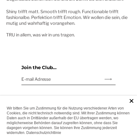
Shiny trifft matt. Smooth trifft rough. Functionable trifft
fashionalbe. Perfektion trifft Emotion. Wir wollen die sein, die
mutig und wahrhaftig vorangehen.
TRU in allem, was wir in uns tragen.
Join the Club...
E-mail Adresse
Abonnieren
links
RETOURE & WIDERRUF
FAQ
Wir bitten Sie um Zustimmung für die Nutzung verschiedener Arten von
Cookies, die nicht technisch notwendig sind. Mit Ihrer Zustimmung können
IMPRESSUM
Daten auch in Drittländer außerhalb der EU übertragen werden, wo
möglicherweise Behörden darauf zugreifen können, ohne dass Sie
DATENSCHUTZERKLÄRUNG
dagegen vorgehen können. Sie können Ihre Zustimmung jederzeit
AGBS
widerrufen.
Datenschutzrichtlinie