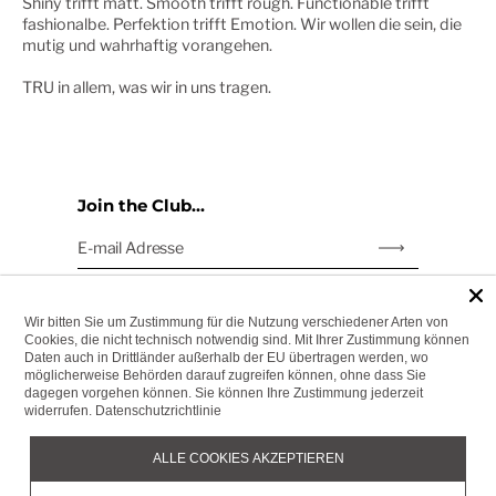
Shiny trifft matt. Smooth trifft rough. Functionable trifft
fashionalbe. Perfektion trifft Emotion. Wir wollen die sein, die
mutig und wahrhaftig vorangehen.
TRU in allem, was wir in uns tragen.
Join the Club...
E-mail Adresse
Abonnieren
links
RETOURE & WIDERRUF
Wir bitten Sie um Zustimmung für die Nutzung verschiedener Arten von
Cookies, die nicht technisch notwendig sind. Mit Ihrer Zustimmung können
FAQ
Daten auch in Drittländer außerhalb der EU übertragen werden, wo
möglicherweise Behörden darauf zugreifen können, ohne dass Sie
IMPRESSUM
dagegen vorgehen können. Sie können Ihre Zustimmung jederzeit
widerrufen.
Datenschutzrichtlinie
DATENSCHUTZERKLÄRUNG
AGBS
ALLE COOKIES AKZEPTIEREN