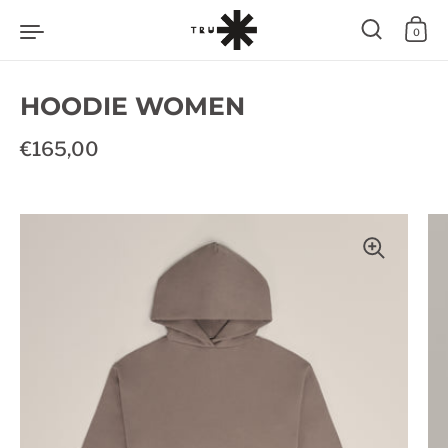
Zum Inhalt springen
0
HOODIE WOMEN
Regulärer Preis
€165,00
Sale-Preis