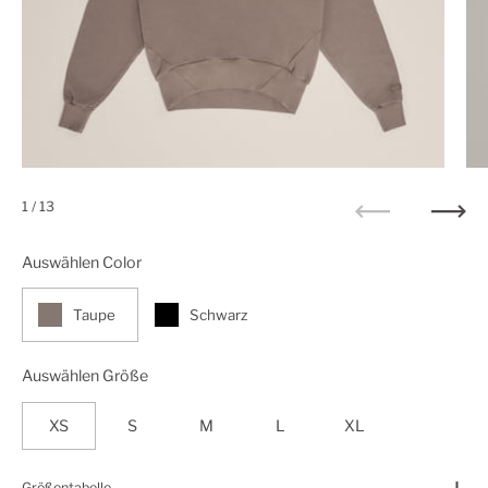
1
/ 13
Zurück
Weit
Auswählen Color
Taupe
Schwarz
Auswählen Größe
XS
S
M
L
XL
Größentabelle